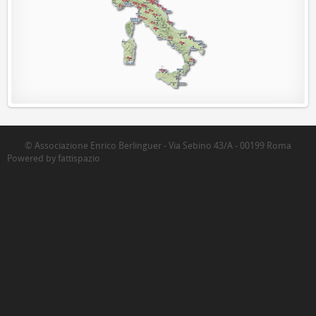
© Associazione Enrico Berlinguer - Via Sebino 43/A - 00199 Roma
Powered by fattispazio