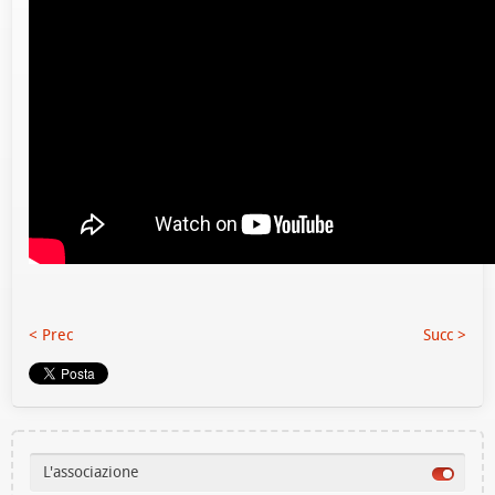
< Prec
Succ >
L'associazione