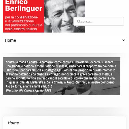
Contro la mafia e contro la camorra, come contro il terrorismo, occorre suscitare
una grande e nazionale mobilitazione di massa, rinsaldare il rapporto tra po¬polo e
istituzioni, per dare fiducia e sostegno agli uomini che proprio in questo momento
si stanno battendo con tenacia e coraggio nonostante la grave carenza di mezzi, e
perché soprattutto non sia reso vano il sacrificio di coloro che hanno perso la vita
in questa lotta: da Mattarella a Dalla Chiesa, a Rocco Chinnici, al nostro compagno
Pio La Torre, a tanti e tanti altri. [...]
Discorso alla Camera Agosto 1983
Home