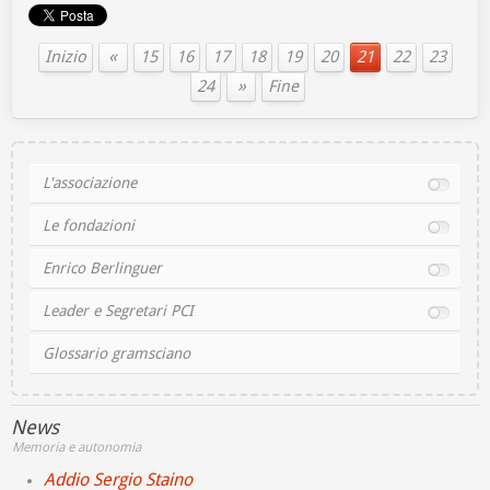
«
Inizio
15
16
17
18
19
20
21
22
23
»
24
Fine
L'associazione
Le fondazioni
Enrico Berlinguer
Leader e Segretari PCI
Glossario gramsciano
News
Memoria e autonomia
Addio Sergio Staino