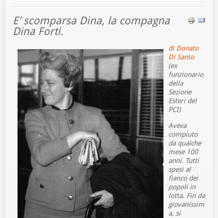
E’ scomparsa Dina, la compagna
Dina Forti.
di Donato
Di Santo
(ex
funzionario
della
Sezione
Esteri del
PCI)
Aveva
compiuto
da qualche
mese 100
anni. Tutti
spesi al
fianco dei
popoli in
lotta. Fin da
giovanissim
a, si